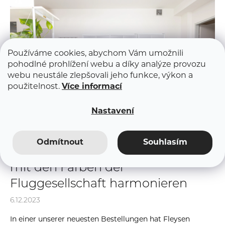
V
a
ý
j
p
í
i
t
s
Používáme cookies, abychom Vám umožnili
?
č
pohodlné prohlížení webu a díky analýze provozu
webu neustále zlepšovali jeho funkce, výkon a
l
použitelnost.
Více informací
á
n
Nastavení
k
HLEDAT
ů
Odmítnout
Souhlasím
Fleysen nach Maß #2 Wenn Möbel
mit den Farben der
Fluggesellschaft harmonieren
6.12.2023
In einer unserer neuesten Bestellungen hat Fleysen