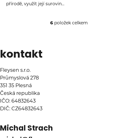
přírodě, využít její surovin...
6
položek celkem
O
v
Zápatí
l
á
kontakt
d
a
c
Fleysen s.r.o.
í
Průmyslová 278
p
r
351 35 Plesná
v
Česká republika
k
IČO: 64832643
y
DIČ: CZ64832643
v
ý
Michal Strach
p
i