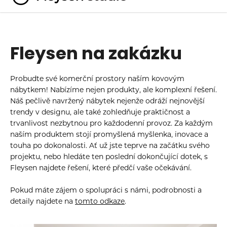
K
Přejít
o
na
Zpět
Zpět
obsah
š
í
Fleysen na zakázku
C
k
o
p
Probudte své komerční prostory naším kovovým
o
nábytkem! Nabízíme nejen produkty, ale komplexní řešení.
Náš pečlivě navržený nábytek nejenže odráží nejnovější
t
trendy v designu, ale také zohledňuje praktičnost a
ř
trvanlivost nezbytnou pro každodenní provoz. Za každým
e
naším produktem stojí promyšlená myšlenka, inovace a
b
touha po dokonalosti. Ať už jste teprve na začátku svého
u
projektu, nebo hledáte ten poslední dokončující dotek, s
Fleysen najdete řešení, které předčí vaše očekávání.
j
e
Pokud máte zájem o spolupráci s námi, podrobnosti a
t
detaily najdete na
tomto odkaze
.
e
n