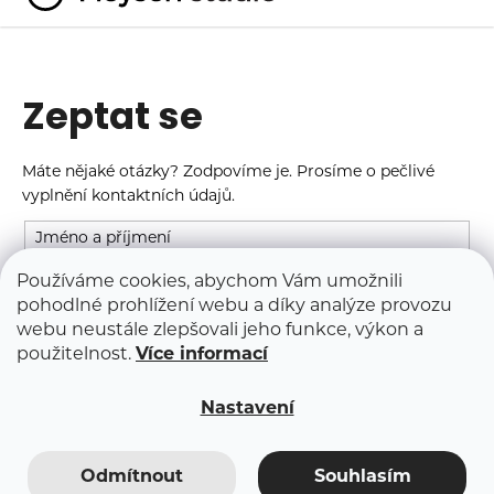
K
Přejít
o
na
Zpět
Zpět
obsah
š
í
Zeptat se
C
k
o
p
Máte nějaké otázky? Zodpovíme je. Prosíme o pečlivé
o
vyplnění kontaktních údajů.
t
Jméno a příjmení
ř
Používáme cookies, abychom Vám umožnili
e
E-mail
pohodlné prohlížení webu a díky analýze provozu
b
webu neustále zlepšovali jeho funkce, výkon a
u
Zpráva
použitelnost.
Více informací
j
e
Nastavení
t
e
Odmítnout
Souhlasím
n