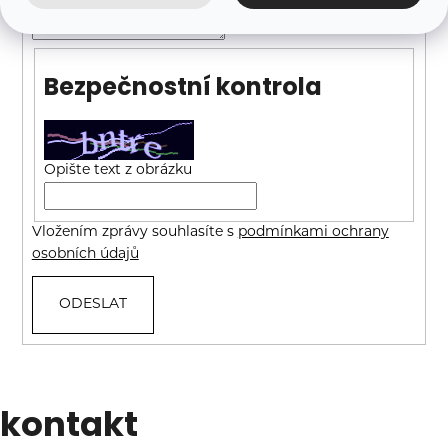
a
j
í
Bezpečnostní kontrola
t
?
Opište text z obrázku
Vložením zprávy souhlasíte s
podmínkami ochrany
HLEDAT
osobních údajů
ODESLAT
Zápatí
kontakt