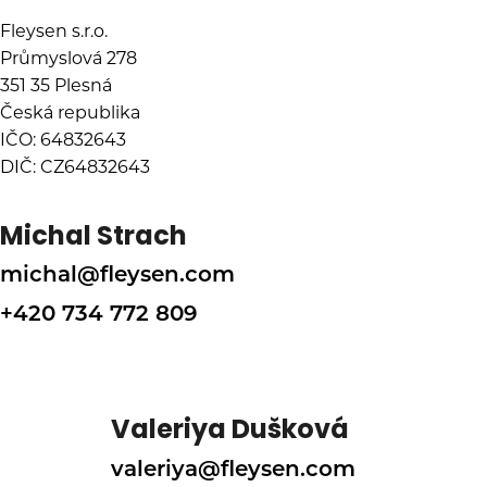
Fleysen s.r.o.
Průmyslová 278
351 35 Plesná
Česká republika
IČO: 64832643
DIČ: CZ64832643
Michal Strach
michal@fleysen.com
+420 734 772 809
Valeriya Dušková
valeriya@fleysen.com