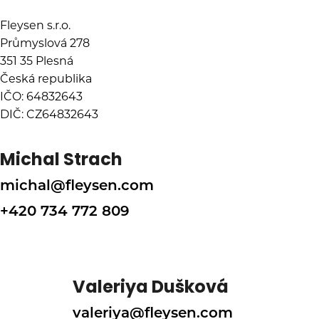
Fleysen s.r.o.
Průmyslová 278
351 35 Plesná
Česká republika
IČO: 64832643
DIČ: CZ64832643
Michal Strach
michal@fleysen.com
+420 734 772 809
Valeriya Dušková
valeriya@fleysen.com