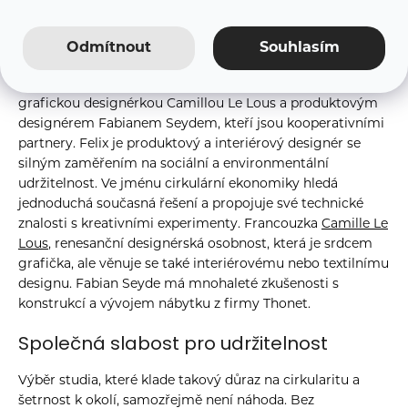
Příští stanice: Lipsko
a
j
Felix Wissing z lipského studia eigenform
Odmítnout
Souhlasím
í
Studio
eigenform
vede Felix Wissing ve spolupráci s
t
grafickou designérkou Camillou Le Lous a produktovým
?
designérem Fabianem Seydem, kteří jsou kooperativními
partnery.
Felix je produktový a interiérový designér se
silným zaměřením na sociální a environmentální
udržitelnost.
Ve jménu cirkulární ekonomiky hledá
jednoduchá současná řešení a propojuje své technické
HLEDAT
znalosti s kreativními experimenty. Francouzka
Camille Le
Lous
, renesanční designérská osobnost, která je srdcem
grafička, ale věnuje se také interiérovému nebo textilnímu
designu. Fabian Seyde má mnohaleté zkušenosti s
konstrukcí a vývojem nábytku z firmy Thonet.
Společná slabost pro udržitelnost
Výběr studia, které klade takový důraz na cirkularitu a
šetrnost k okolí, samozřejmě není náhoda.
Bez