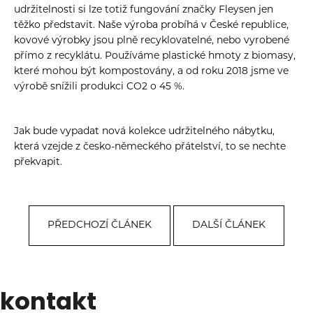
udržitelnosti si lze totiž fungování značky Fleysen jen
těžko představit. Naše výroba probíhá v České republice,
kovové výrobky jsou plně recyklovatelné, nebo vyrobené
přímo z recyklátu. Používáme plastické hmoty z biomasy,
které mohou být kompostovány, a od roku 2018 jsme ve
výrobě snížili produkci CO
2
o 45 %.
Jak bude vypadat nová kolekce udržitelného nábytku,
která vzejde z česko-německého přátelství, to se nechte
překvapit.
PŘEDCHOZÍ ČLÁNEK
DALŠÍ ČLÁNEK
Zápatí
kontakt