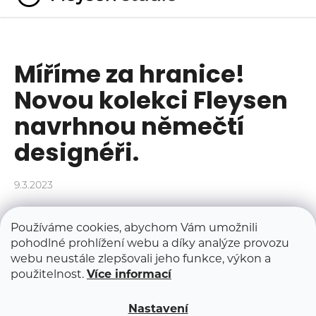
K
Přejít
o
na
Zpět
Zpět
obsah
š
í
Míříme za hranice!
C
k
Novou kolekci Fleysen
o
p
navrhnou němečtí
o
designéři.
t
ř
e
9.3.2023
b
Po dvou úspěšných kolekcích ve spolupráci s designéry
u
Používáme cookies, abychom Vám umožnili
Filipem Mirbauerem a Michalem Strachem, kteří zůstávají
j
pohodlné prohlížení webu a díky analýze provozu
na pozici art direktorů Fleysen jsme se letos rozhodli
e
webu neustále zlepšovali jeho funkce, výkon a
trochu překvapit a vyrazili jsme pro inspiraci za hranice.
t
použitelnost.
Více informací
Nejnovější kolekci nábytku navrhne německé designové
studio
eigenform
.
e
n
Nastavení